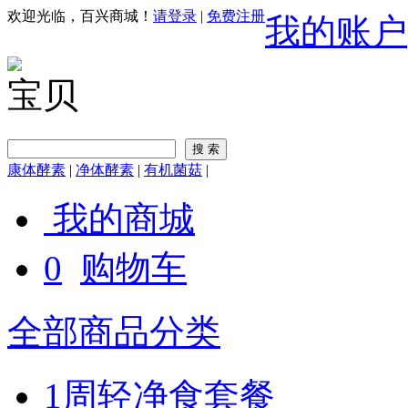
欢迎光临，百兴商城！
请登录
|
免费注册
我的账户
宝贝
康体酵素
|
净体酵素
|
有机菌菇
|
我的商城
0
购物车
全部商品分类
1周轻净食套餐