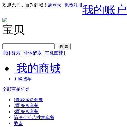
欢迎光临，百兴商城！
请登录
|
免费注册
我的账户
宝贝
康体酵素
|
净体酵素
|
有机菌菇
|
我的商城
0
购物车
全部商品分类
1周轻净食套餐
2周净食套餐
3周净食套餐
简法生活营排毒套餐
酵素