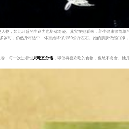
历史人物，如此旺盛的生命力也堪称奇迹。其实在她看来，养生健康很简单
0多岁时，仍然身材适中，体重始终保持50公斤左右。她的肌肤依然白净
次餐，每一次进餐也
只吃五分饱
，即使再喜欢吃的食物，也绝不贪食。她