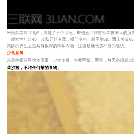
宋美龄享年106岁，跨越了三个世纪，即使她并非曾经享誉国际的
一般女性年过40，皮肤开始变黑，嗓门变粗，腰围增加。而宋美龄6
美龄的养生之道具有很深的科学内涵，这也是她长盛不衰的秘诀。
少食多餐
宋美龄很注重饮食质量，少食多餐。每餐两荤、两素，每天必须就5
菜沙拉，不吃任何荤的食物。