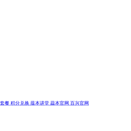
毒套餐
积分兑换
蕴本讲堂
藴本官网
百兴官网